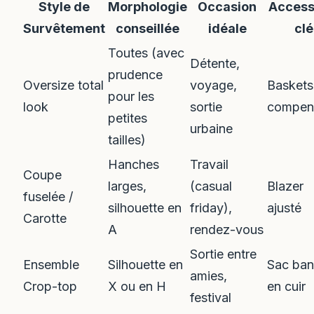
Style de
Morphologie
Occasion
Access
Survêtement
conseillée
idéale
clé
Toutes (avec
Détente,
prudence
Oversize total
voyage,
Baskets
pour les
look
sortie
compen
petites
urbaine
tailles)
Hanches
Travail
Coupe
larges,
(casual
Blazer
fuselée /
silhouette en
friday),
ajusté
Carotte
A
rendez-vous
Sortie entre
Ensemble
Silhouette en
Sac ba
amies,
Crop-top
X ou en H
en cuir
festival