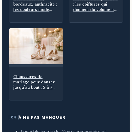
bordeaux, anthracite :
: les coiffures qui
les couleurs mode
donnent du volume aux
hiver 2025 qui
cheveux fins
remplacent le noir
Chaussures de
mariage pour danser
jusqu’au bout : 5 à 7
cm, maintien et
seconde paire
À NE PAS MANQUER
04
Les 5 blessures de l'âme : comprendre et