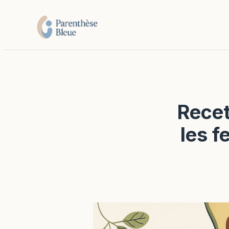
Recet
les f