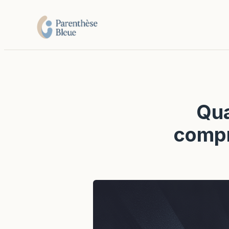
Qua
compr