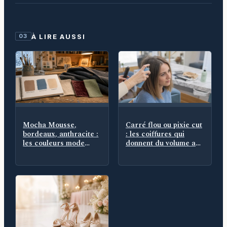
À LIRE AUSSI
03
Mocha Mousse,
Carré flou ou pixie cut
bordeaux, anthracite :
: les coiffures qui
les couleurs mode
donnent du volume aux
hiver 2025 qui
cheveux fins
remplacent le noir