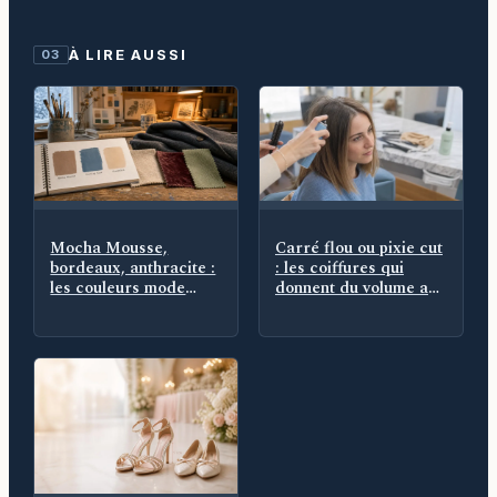
À LIRE AUSSI
03
Mocha Mousse,
Carré flou ou pixie cut
bordeaux, anthracite :
: les coiffures qui
les couleurs mode
donnent du volume aux
hiver 2025 qui
cheveux fins
remplacent le noir