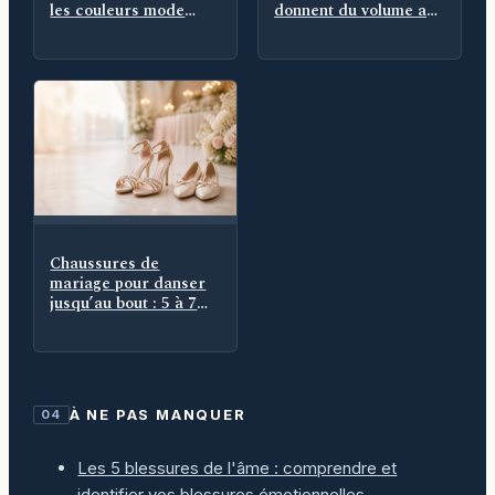
les couleurs mode
donnent du volume aux
hiver 2025 qui
cheveux fins
remplacent le noir
Chaussures de
mariage pour danser
jusqu’au bout : 5 à 7
cm, maintien et
seconde paire
À NE PAS MANQUER
04
Les 5 blessures de l'âme : comprendre et
identifier vos blessures émotionnelles