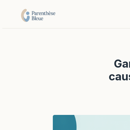
Gan
cau