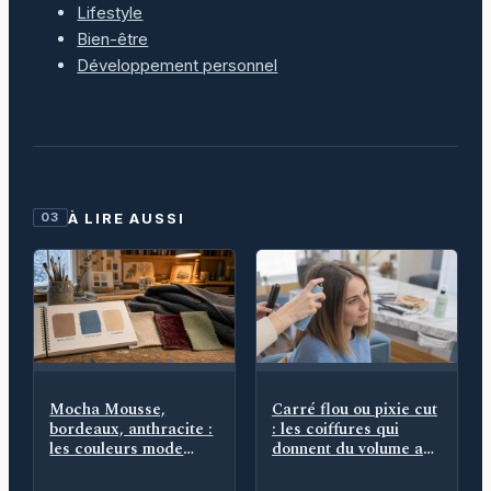
Lifestyle
Bien-être
Développement personnel
À LIRE AUSSI
03
Mocha Mousse,
Carré flou ou pixie cut
bordeaux, anthracite :
: les coiffures qui
les couleurs mode
donnent du volume aux
hiver 2025 qui
cheveux fins
remplacent le noir