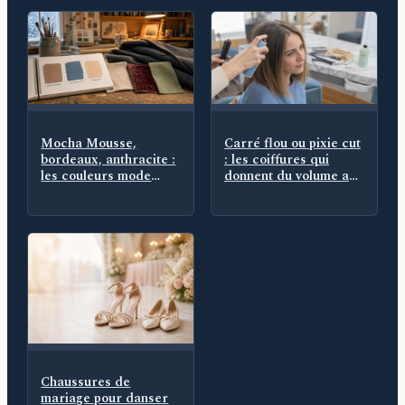
Mocha Mousse,
Carré flou ou pixie cut
bordeaux, anthracite :
: les coiffures qui
les couleurs mode
donnent du volume aux
hiver 2025 qui
cheveux fins
remplacent le noir
Chaussures de
mariage pour danser