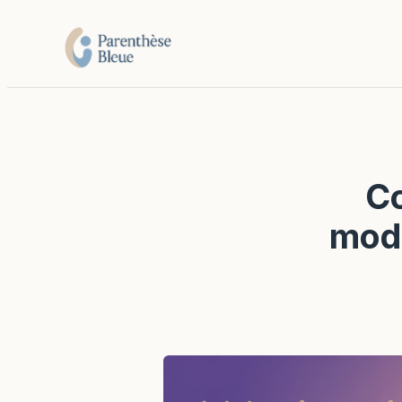
Co
mode