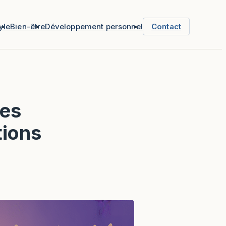
yle
Bien-être
Développement personnel
Contact
ées
tions