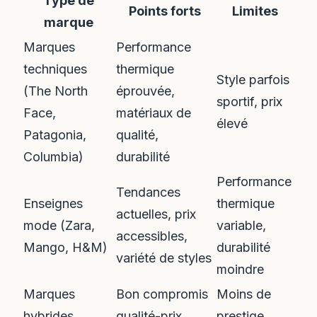
Type de
Points forts
Limites
marque
Marques
Performance
techniques
thermique
Style parfois
(The North
éprouvée,
sportif, prix
Face,
matériaux de
élevé
Patagonia,
qualité,
Columbia)
durabilité
Performance
Tendances
Enseignes
thermique
actuelles, prix
mode (Zara,
variable,
accessibles,
Mango, H&M)
durabilité
variété de styles
moindre
Marques
Bon compromis
Moins de
hybrides
qualité-prix,
prestige,