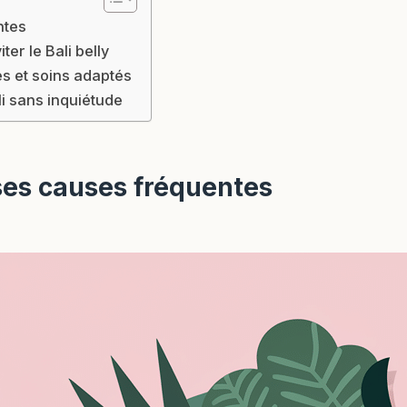
ntes
er le Bali belly
des et soins adaptés
li sans inquiétude
 ses causes fréquentes