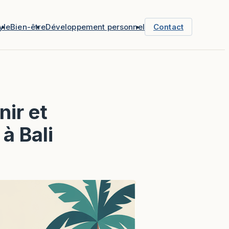
yle
Bien-être
Développement personnel
Contact
nir et
 à Bali