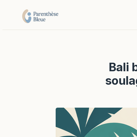
Bali 
soulag